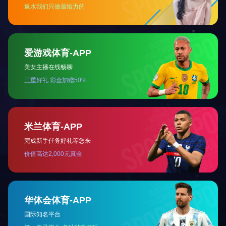
警司|部队健身房解决方案
济南某部队健身房
锐强体育警司|部队健身解决方案，从
锐强体育军人部队健身房解决方案，从
体能发展、肌肉耐力提升、多样化训练
体能发展、肌肉耐力提升、多样化训练
环境出发，让每名官兵对应自身军事体
环境出发，让每名官兵对应自身军事体
能弱项，进行强化训练。
能弱项，进行强化训练。
公司信息
健身房方案
产品中心
锐强简介
家庭健身
跑步机
开云体育
商用健身
健身车
联系我们
体能训练
椭圆机
产品中心
全民健身
动感单车
工程案例
康养健身
力量器械
健身房方案
校园体育
康体器材
公司业务
锐强体育集团为您提供单位健身房、企业健身房和私家健身房等多种健身
房健身器材的解决方案，为您提供舒华、乔山和艾力斯特等国内外优质品
牌的健身器材优选选择。
Copyright © 2006-2026
山东锐强体育科技集团有限公司
专业从事
企事业单位健身房解决