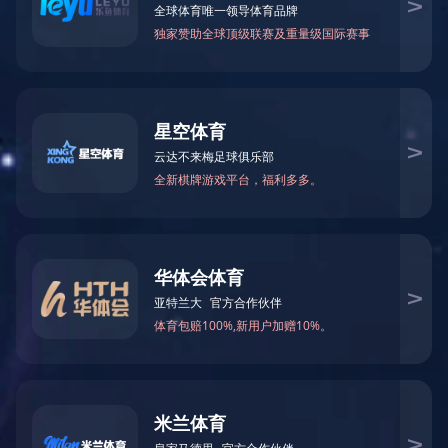
舒华商用跑步机V10 SH-T9100
发布时间：
2023-11-04 09:41
产品价格：
69999元
产品简介：
舒华商用跑步机V10 Sh-
舒华商用跑步机优惠价格
产品介绍