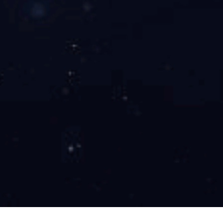
下一篇：
锐强体育总经理王进华受邀出席山东闽商代表座谈会
锐强体育为东营全民健身中心提供健身器材
锐强体育为即墨汽车产业园打造体育主题公园
2022年5月18日，以运动健身为主题的
锐强体育为即墨汽车产业园打造体育主
东营全民健身中心正式开馆，位于东三
题公园
路以东、沂河路以南（原东营市图书
馆）的东营市全民健身中心，是集竞技
比赛、休闲健身、体育训练于一体的大
型综合性体育活动中心。