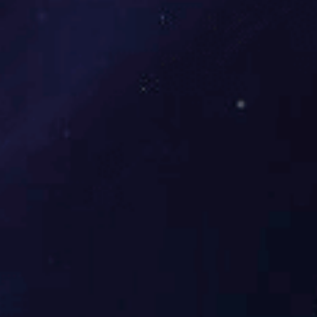
商用椭圆机
（LED版）SH-B9100E